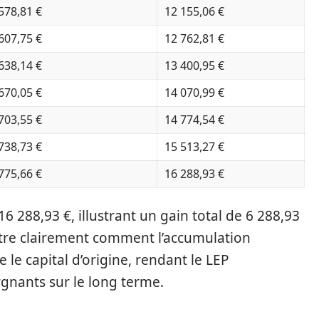
578,81 €
12 155,06 €
607,75 €
12 762,81 €
638,14 €
13 400,95 €
670,05 €
14 070,99 €
703,55 €
14 774,54 €
738,73 €
15 513,27 €
775,66 €
16 288,93 €
16 288,93 €, illustrant un gain total de 6 288,93
ntre clairement comment l’accumulation
e le capital d’origine, rendant le LEP
rgnants sur le long terme.