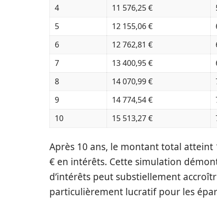
4
11 576,25 €
5
12 155,06 €
6
12 762,81 €
7
13 400,95 €
8
14 070,99 €
9
14 774,54 €
10
15 513,27 €
Après 10 ans, le montant total atteint 
€ en intérêts. Cette simulation démo
d’intérêts peut substiellement accroîtr
particulièrement lucratif pour les épa