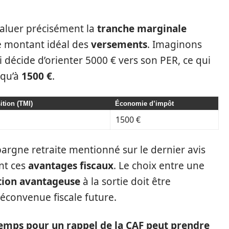
valuer précisément la
tranche marginale
e montant idéal des
versements
. Imaginons
décide d’orienter 5000 € vers son PER, ce qui
squ’à
1500 €
.
tion (TMI)
Économie d’impôt
1500 €
 épargne retraite mentionné sur le dernier avis
nt ces
avantages fiscaux
. Le choix entre une
tion avantageuse
à la sortie doit être
éconvenue fiscale future.
mps pour un rappel de la CAF peut prendre